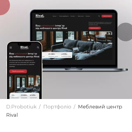
Надіслати
D.Probotiuk
Портфоліо
Меблевий центр
Rival