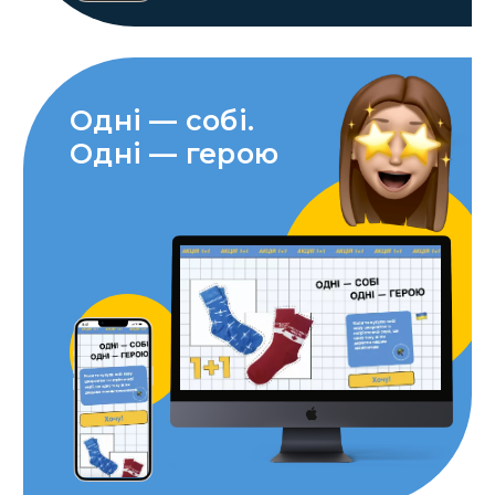
Одні — собі.
Одні — герою