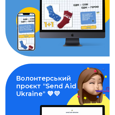
Волонтерський
проєкт "Send Aid
Ukraine" 💙💛