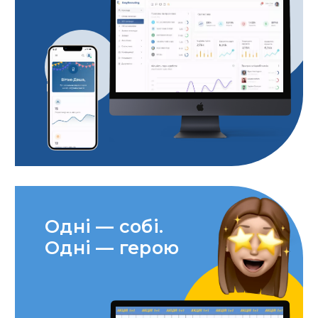
Одні — собі.
Одні — герою