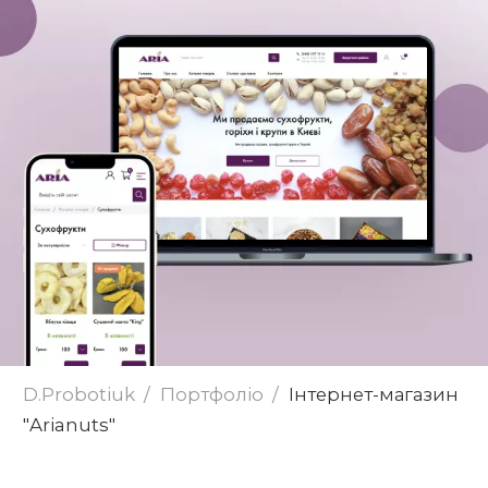
Надіслати
D.Probotiuk
Портфоліо
Інтернет-магазин
"Arianuts"