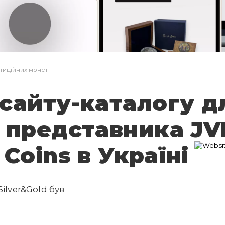
Заявка не надіслана
Дякую!
Вашу заявку відправлено, я зв'яжуся з
Вами найближчим часом
стиційних монет
сайту-каталогу д
о представника
JV
Coins в Україні
ilver&Gold був