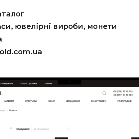
аталог
си, ювелірні вироби, монети
а
gold.com.ua