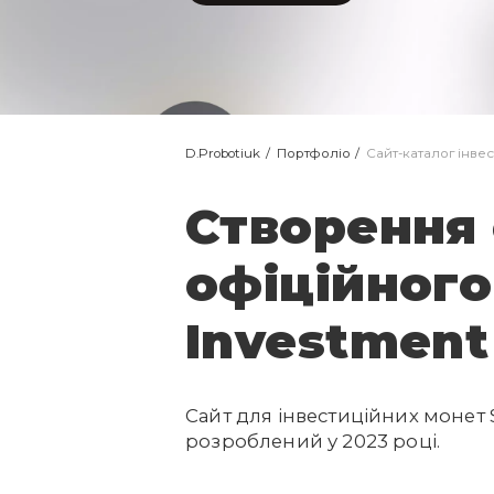
D.Probotiuk
Портфоліо
Сайт-каталог інве
Створення 
офіційног
Investment 
Сайт для інвестиційних монет S
розроблений у 2023 році.