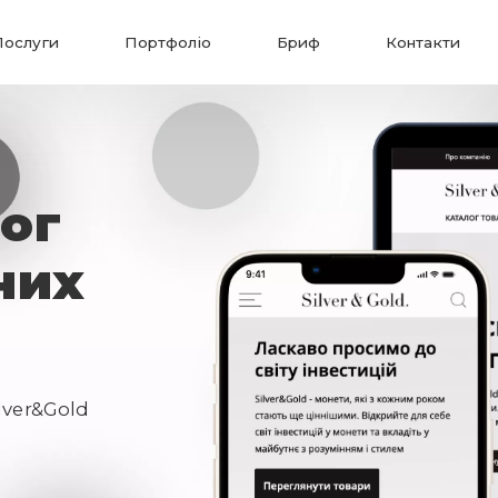
Послуги
Портфоліо
Бриф
Контакти
ог
них
lver&Gold
Надіслати