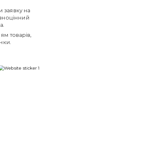
и заявку на
овноцінний
а.
ням товарів,
нки.