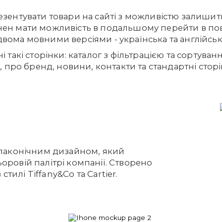
езентувати товари на сайті з можливістю залишит
инен мати можливість в подальшому перейти в п
вома мовними версіями - українська та англійськ
 такі сторінки: каталог з фільтрацією та сортуван
у, про бренд, новини, контакти та стандартні сторі
а лаконічним дизайном, який
оровій палітрі компанії. Створено
тилі Tiffany&Co та Cartier.